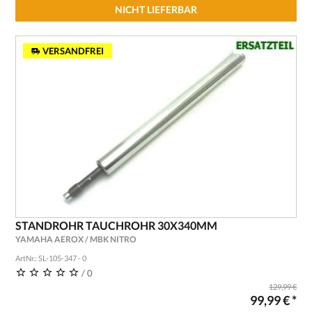
NICHT LIEFERBAR
VERSANDFREI
STANDROHR TAUCHROHR 30X340MM
YAMAHA AEROX / MBK NITRO
ArtNr.: SL-105-347 - 0
/ 0
129,99 €
99,99 € *