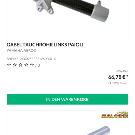
GABEL TAUCHROHR LINKS PAIOLI
YAMAHA AEROX
ArtNr.: SLX00025BRF31260000 - 0
/ 0
226,19 €
66,78 € *
incl. 19 % Mwst.
IN DEN WARENKORB