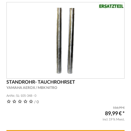
STANDROHR- TAUCHROHRSET
YAMAHA AEROX / MBK NITRO
ArtNr.: SL-105-348 - 0
/ 0
116,99 €
89,99 € *
incl. 19 % Mwst.