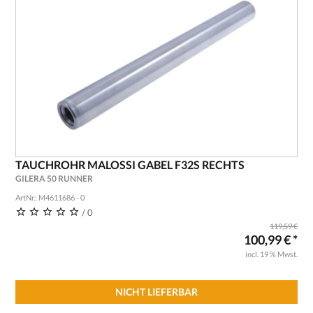
TAUCHROHR MALOSSI GABEL F32S RECHTS
GILERA 50 RUNNER
ArtNr.: M4611686 - 0
/ 0
119,59 €
100,99 € *
incl. 19 % Mwst.
NICHT LIEFERBAR