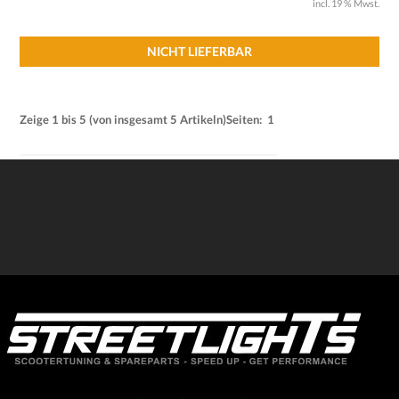
incl. 19 % Mwst.
NICHT LIEFERBAR
Zeige
1
bis
5
(von insgesamt
5
Artikeln)
Seiten:
1