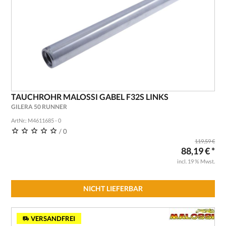
TAUCHROHR MALOSSI GABEL F32S LINKS
GILERA 50 RUNNER
ArtNr.: M4611685 - 0
/ 0
119,59 €
88,19 € *
incl. 19 % Mwst.
NICHT LIEFERBAR
VERSANDFREI