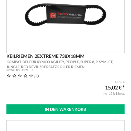
KEILRIEMEN 2EXTREME 738X18MM
KOMPATIBEL FÜR KYMCO AGILITY, PEOPLE, SUPER 8, 9, SYM JET,
JUNGLE, RED DEVIL 50 ERSATZ ROLLER RIEMEN
ArtNr.: 8501191 - 0
/ 0
16,52 €
15,02 € *
incl. 19 % Mwst.
IN DEN WARENKORB