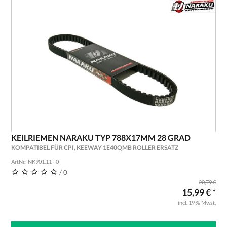
KEILRIEMEN NARAKU TYP 788X17MM 28 GRAD
KOMPATIBEL FÜR CPI, KEEWAY 1E40QMB ROLLER ERSATZ
ArtNr.: NK901.11 - 0
/ 0
20,79 €
15,99 € *
incl. 19 % Mwst.