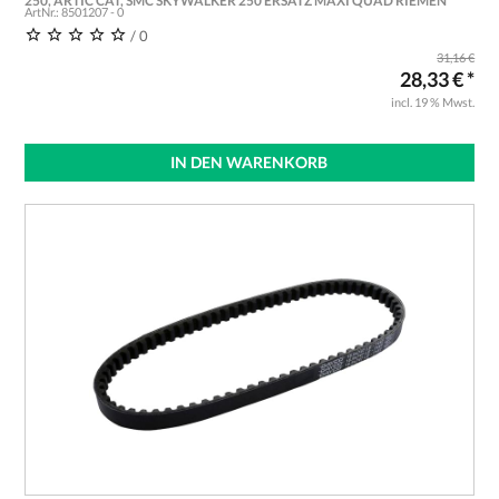
250, ARTIC CAT, SMC SKYWALKER 250 ERSATZ MAXI QUAD RIEMEN
ArtNr.: 8501207 - 0
/ 0
31,16 €
28,33 € *
incl. 19 % Mwst.
IN DEN WARENKORB