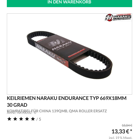
IN DEN WARENKORB
KEILRIEMEN NARAKU ENDURANCE TYP 669X18MM
30 GRAD
KOMPATIBEL FÜR CHINA 139QMB, QMA ROLLER ERSATZ
ArtNr.: NK900.02 - 0
/ 5
18,84 €
13,33 € *
incl. 19 % Mwst.