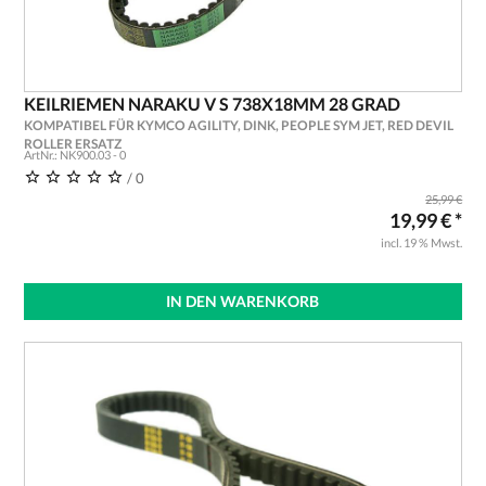
KEILRIEMEN NARAKU V S 738X18MM 28 GRAD
KOMPATIBEL FÜR KYMCO AGILITY, DINK, PEOPLE SYM JET, RED DEVIL
ROLLER ERSATZ
ArtNr.: NK900.03 - 0
/ 0
25,99 €
19,99 € *
incl. 19 % Mwst.
IN DEN WARENKORB