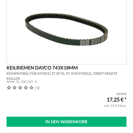
KEILRIEMEN DAYCO 743X18MM
KOMPATIBEL FÜR KYMCO 2T SF10, 4T, SYM FIDDLE, ORBIT ERSATZ
ROLLER
ArtNr.: SL-100-329 - 0
/ 0
20,14 €
17,25 € *
incl. 19 % Mwst.
IN DEN WARENKORB