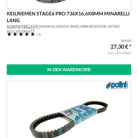
KEILRIEMEN STAGE6 PRO 736X16,6X8MM MINARELLI
LANG
KOMPATIBEL FÜR YAMAHA AEROX, BWS, MBK BOOSTER, NITRO
ArtNr.: S6-5916605 - 0
ROLLER ERSATZ
/ 5
30,03 €
27,30 € *
incl. 19 % Mwst.
IN DEN WARENKORB