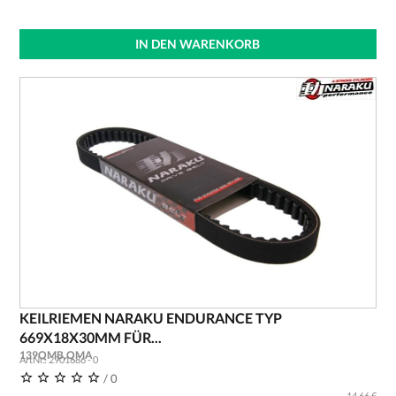
IN DEN WARENKORB
KEILRIEMEN NARAKU ENDURANCE TYP
669X18X30MM FÜR...
139QMB,QMA
ArtNr.: 2901686 - 0
/ 0
14,66 €