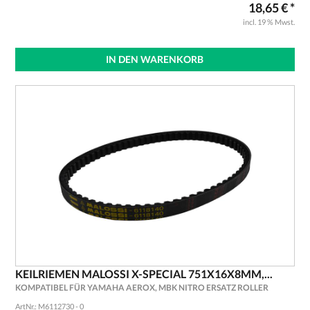
18,65 € *
incl. 19 % Mwst.
IN DEN WARENKORB
KEILRIEMEN MALOSSI X-SPECIAL 751X16X8MM,...
KOMPATIBEL FÜR YAMAHA AEROX, MBK NITRO ERSATZ ROLLER
ArtNr.: M6112730 - 0