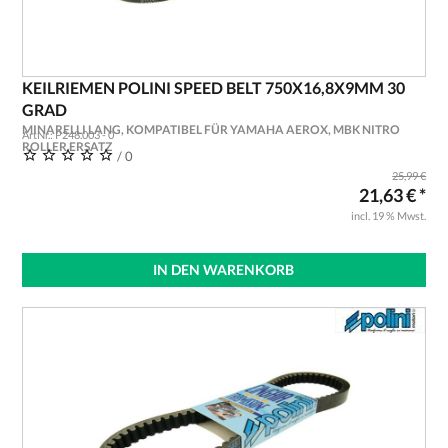
KEILRIEMEN POLINI SPEED BELT 750X16,8X9MM 30
GRAD
MINARELLI LANG, KOMPATIBEL FÜR YAMAHA AEROX, MBK NITRO
ArtNr.: P248.003 - 0
ROLLER ERSATZ
/ 0
25,99 €
21,63 € *
incl. 19 % Mwst.
IN DEN WARENKORB