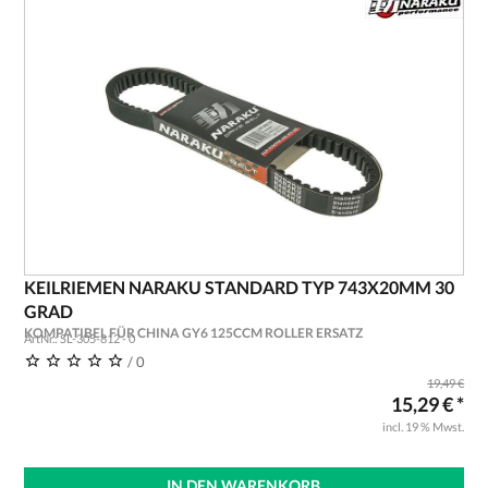
KEILRIEMEN NARAKU STANDARD TYP 743X20MM 30
GRAD
KOMPATIBEL FÜR CHINA GY6 125CCM ROLLER ERSATZ
ArtNr.: SL-305-812 - 0
/ 0
19,49 €
15,29 € *
incl. 19 % Mwst.
IN DEN WARENKORB