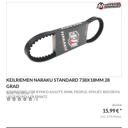
KEILRIEMEN NARAKU STANDARD 738X18MM 28
GRAD
KOMPATIBEL FÜR KYMCO AGILITY, DINK, PEOPLE, SYM JET, RED DEVIL
ArtNr.: NK900.08 - 0
LIEGEND ROLLER ERSATZ
/ 0
20,79 €
15,99 € *
incl. 19 % Mwst.