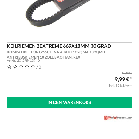
KEILRIEMEN 2EXTREME 669X18MM 30 GRAD
KOMPATIBEL FÜR GY6 CHINA 4-TAKT 139QMA 139QMB
ANTRIEBSRIEMEN 10 ZOLL BAOTIAN, REX
ArtNr.: 2X-2954139 - 0
/ 0
12,99 €
9,99 € *
incl. 19 % Mwst.
IN DEN WARENKORB