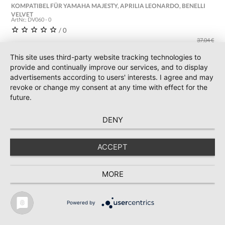
KOMPATIBEL FÜR YAMAHA MAJESTY, APRILIA LEONARDO, BENELLI
VELVET
ArtNr.: DV060 - 0
/ 0
37,04 €
28,78 € *
This site uses third-party website tracking technologies to
incl. 19 % Mwst.
provide and continually improve our services, and to display
advertisements according to users' interests. I agree and may
revoke or change my consent at any time with effect for the
IN DEN WARENKORB
future.
DENY
ACCEPT
MORE
Powered by
* Preise inkl. MwSt., zzgl. Versand