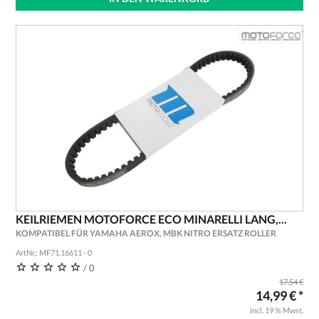
KEILRIEMEN MOTOFORCE ECO MINARELLI LANG,...
KOMPATIBEL FÜR YAMAHA AEROX, MBK NITRO ERSATZ ROLLER
ArtNr.: MF71.16611 - 0
/ 0
17,54 €
14,99 € *
incl. 19 % Mwst.