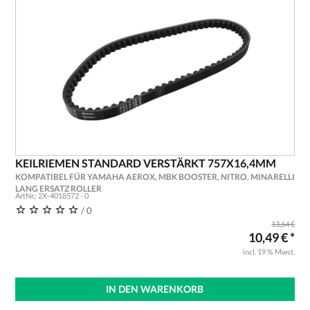
KEILRIEMEN STANDARD VERSTÄRKT 757X16,4MM
KOMPATIBEL FÜR YAMAHA AEROX, MBK BOOSTER, NITRO, MINARELLI
LANG ERSATZ ROLLER
ArtNr.: 2X-4018572 - 0
/ 0
13,64 €
10,49 € *
incl. 19 % Mwst.
IN DEN WARENKORB