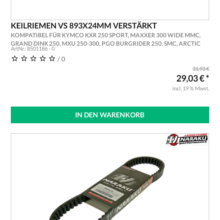
KEILRIEMEN VS 893X24MM VERSTÄRKT
KOMPATIBEL FÜR KYMCO KXR 250 SPORT, MAXXER 300 WIDE MMC,
GRAND DINK 250, MXU 250-300, PGO BURGRIDER 250, SMC, ARCTIC
ArtNr.: 8501186 - 0
CAT 250, BAROSSA SKYWALKER 250R, CYR 351, GOES AEON ERSATZ
/ 0
MAXI
31,93 €
29,03 € *
incl. 19 % Mwst.
IN DEN WARENKORB