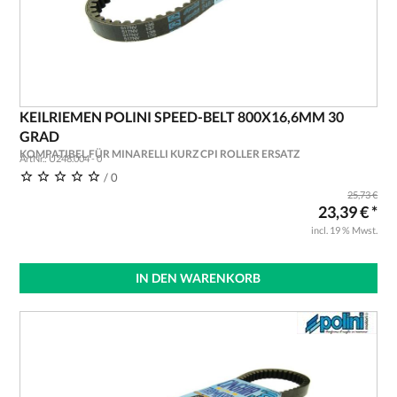
KEILRIEMEN POLINI SPEED-BELT 800X16,6MM 30
GRAD
KOMPATIBEL FÜR MINARELLI KURZ CPI ROLLER ERSATZ
ArtNr.: U248.004 - 0
/ 0
25,73 €
23,39 € *
incl. 19 % Mwst.
IN DEN WARENKORB