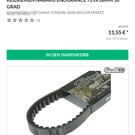
GRAD
KOMPATIBEL FÜR CHINA 139QMB, QMA ROLLER ERSATZ
ArtNr.: NK900.07 - 0
/ 0
20,14 €
11,55 € *
incl. 19 % Mwst.
IN DEN WARENKORB