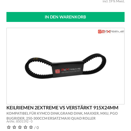
incl. 19 % Mwst.
IN DEN WARENKORB
KEILRIEMEN 2EXTREME VS VERSTÄRKT 915X24MM
KOMPATIBEL FÜR KYMCO DINK,GRAND DINK, MAXXER, MXU, PGO
BUGRIDER, 250-300CCM ERSATZ MAXI QUAD ROLLER
ArtNr.: 8501192 - 0
/ 0