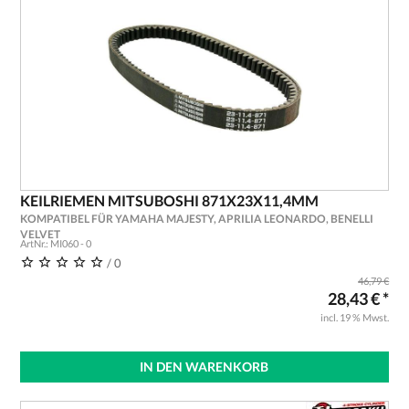
KEILRIEMEN MITSUBOSHI 871X23X11,4MM
KOMPATIBEL FÜR YAMAHA MAJESTY, APRILIA LEONARDO, BENELLI
VELVET
ArtNr.: MI060 - 0
/ 0
46,79 €
28,43 € *
incl. 19 % Mwst.
IN DEN WARENKORB