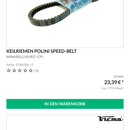
KEILRIEMEN POLINI SPEED-BELT
MINARELLI KURZ / CPI
ArtNr.: P248.004 - 0
/ 0
27,94 €
23,39 € *
incl. 19 % Mwst.
IN DEN WARENKORB