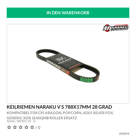
IN DEN WARENKORB
KEILRIEMEN NARAKU V S 788X17MM 28 GRAD
KOMPATIBEL FÜR CPI ARAGON, POPCORN, ADLY SILVER FOX,
GENERIC XOR 1E40QMB ROLLER ERSATZ
ArtNr.: NK901.10 - 0
/ 0
24,04 €