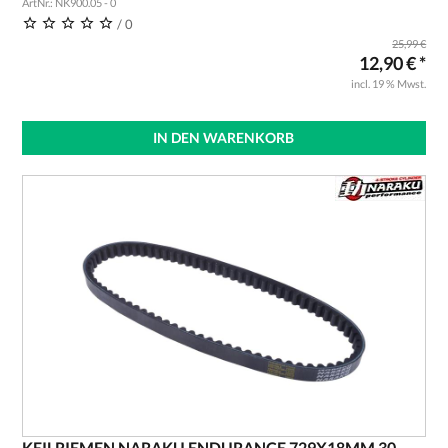
ArtNr.: NK900.05 - 0
/ 0
25,99 €
12,90 € *
incl. 19 % Mwst.
IN DEN WARENKORB
KEILRIEMEN NARAKU ENDURANCE 729X18MM 30