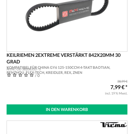
KEILRIEMEN 2EXTREME VERSTÄRKT 842X20MM 30
GRAD
KOMPATIBEL FÜR CHINA GY6 125-150CCM 4-TAKT BAOTIAN,
ArtNr.: OE-38208333 - 0
BENZHOU, FLEX-TECH, KREIDLER, REX, ZNEN
/ 0
38,99 €
7,99 € *
incl. 19 % Mwst.
IN DEN WARENKORB