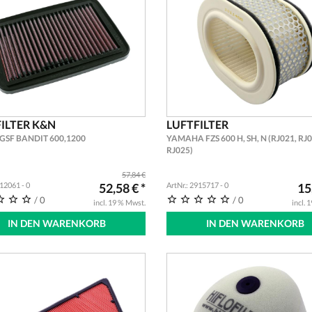
ILTER K&N
LUFTFILTER
GSF BANDIT 600,1200
YAMAHA FZS 600 H, SH, N (RJ021, RJ0
RJ025)
57,84 €
912061 - 0
52,58 € *
ArtNr.: 2915717 - 0
15
/ 0
/ 0
incl. 19 % Mwst.
incl. 
IN DEN WARENKORB
IN DEN WARENKORB