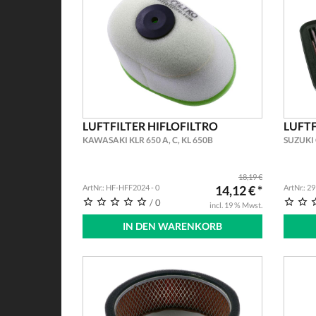
LUFTFILTER HIFLOFILTRO
LUFTF
KAWASAKI KLR 650 A, C, KL 650B
SUZUKI 
18,19 €
ArtNr.: HF-HFF2024 - 0
14,12 € *
ArtNr.: 2
/ 0
incl. 19 % Mwst.
IN DEN WARENKORB