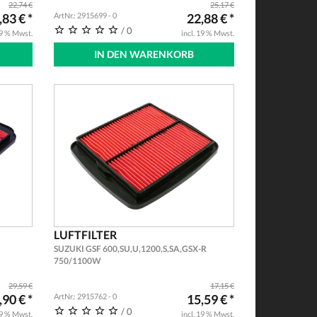
22,74 €
25,17 €
,83 € *
ArtNr.: 2915699 - 0
22,88 € *
/ 0
19 % Mwst.
incl. 19 % Mwst.
IN DEN WARENKORB
LUFTFILTER
SUZUKI GSF 600,SU,U,1200,S,SA,GSX-R
750/1100W
29,59 €
17,15 €
,90 € *
ArtNr.: 2915762 - 0
15,59 € *
/ 0
19 % Mwst.
incl. 19 % Mwst.