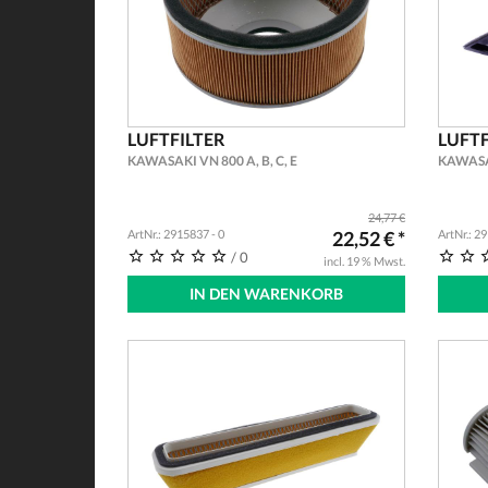
LUFTFILTER
LUFTF
KAWASAKI VN 800 A, B, C, E
KAWASAK
24,77 €
ArtNr.: 2915837 - 0
22,52 € *
ArtNr.: 2
/ 0
incl. 19 % Mwst.
IN DEN WARENKORB