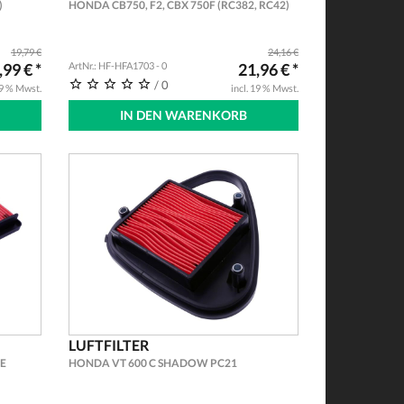
)
HONDA CB750, F2, CBX 750F (RC382, RC42)
19,79 €
24,16 €
,99 € *
ArtNr.: HF-HFA1703 - 0
21,96 € *
/ 0
19 % Mwst.
incl. 19 % Mwst.
IN DEN WARENKORB
LUFTFILTER
UE
HONDA VT 600 C SHADOW PC21