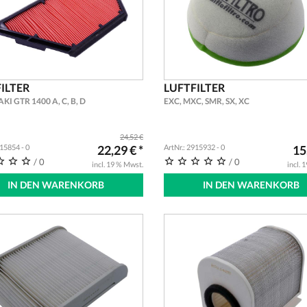
ILTER
LUFTFILTER
I GTR 1400 A, C, B, D
EXC, MXC, SMR, SX, XC
24,52 €
915854 - 0
22,29 € *
ArtNr.: 2915932 - 0
15
/ 0
/ 0
incl. 19 % Mwst.
incl. 
IN DEN WARENKORB
IN DEN WARENKORB