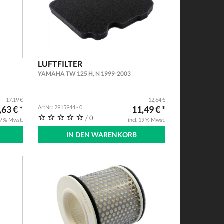
LUFTFILTER
YAMAHA TW 125 H, N 1999-2003
17,19 €
12,64 €
,63 € *
ArtNr.: 2915944 - 0
11,49 € *
/ 0
19 % Mwst.
incl. 19 % Mwst.
IN DEN WARENKORB