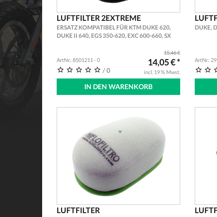
LUFTFILTER 2EXTREME
LUFTF
ERSATZ KOMPATIBEL FÜR KTM DUKE 620,
DUKE, DU
DUKE II 640, EGS 350-620, EXC 600-660, SX
600-620, SXC 540-620, SMC 625-660CCM
ERSATZ MOPED EINSATZ
15,46 €
ArtNr.: 8501211 - 0
14,05 € *
ArtNr.: 2
/ 0
incl. 19 % Mwst.
IN DEN WARENKORB
LUFTFILTER
LUFTF