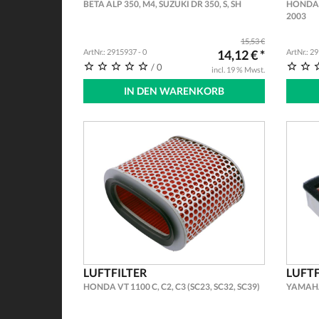
BETA ALP 350, M4, SUZUKI DR 350, S, SH
HONDA 
2003
15,53 €
ArtNr.: 2915937 - 0
14,12 € *
ArtNr.: 2
/ 0
incl. 19 % Mwst.
IN DEN WARENKORB
LUFTFILTER
LUFTF
HONDA VT 1100 C, C2, C3 (SC23, SC32, SC39)
YAMAHA 