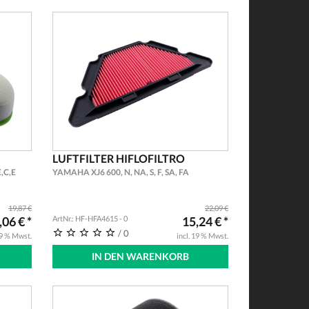
LUFTFILTER HIFLOFILTRO
,C,E
YAMAHA XJ6 600, N, NA, S, F, SA, FA
19,87 €
22,09 €
,06 € *
ArtNr.: HF-HFA4615 - 0
15,24 € *
/ 0
19 % Mwst.
incl. 19 % Mwst.
IN DEN WARENKORB