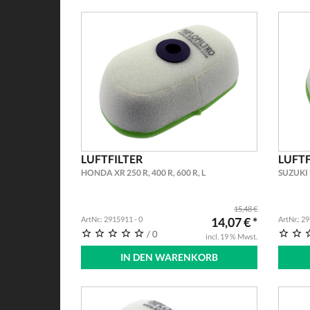
LUFTFILTER
LUFTF
HONDA XR 250 R, 400 R, 600 R, L
SUZUKI 
15,48 €
ArtNr.: 2915911 - 0
14,07 € *
ArtNr.: 2
/ 0
incl. 19 % Mwst.
IN DEN WARENKORB