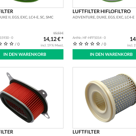
ILTER
LUFTFILTER HIFLOFILTRO
KE II, EGS, EXC, LC4-E, SC, SMC
ADVENTURE, DUKE, EGS, EXC, LC4-E
15,53 €
915930 - 0
14,12 € *
ArtNr.: HF-HFF5014 - 0
14
/ 0
/ 0
incl. 19 % Mwst.
incl. 
IN DEN WARENKORB
IN DEN WARENKORB
ILTER
LUFTFILTER