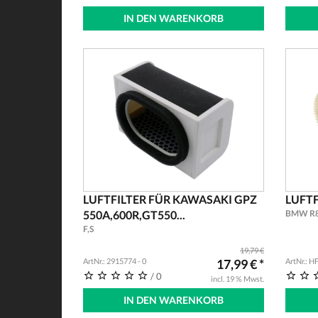
IN DEN WARENKORB
LUFTFILTER FÜR KAWASAKI GPZ
LUFTF
550A,600R,GT550...
BMW R85
F,S
19,79 €
ArtNr.: 2915774 - 0
17,99 € *
ArtNr.: H
/ 0
incl. 19 % Mwst.
IN DEN WARENKORB