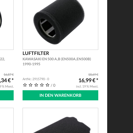
LUFTFILTER
22,
KAWASAKI EN 500 A,B (EN500A,EN500B)
1990-1995
16,87 €
18,69 €
,34 € *
ArtNr.: 2915790 - 0
16,99 € *
/ 0
19 % Mwst.
incl. 19 % Mwst.
IN DEN WARENKORB