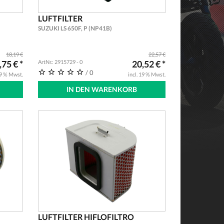
LUFTFILTER
SUZUKI LS 650F, P (NP41B)
18,19 €
22,57 €
,75 € *
ArtNr.: 2915729 - 0
20,52 € *
/ 0
19 % Mwst.
incl. 19 % Mwst.
IN DEN WARENKORB
LUFTFILTER HIFLOFILTRO