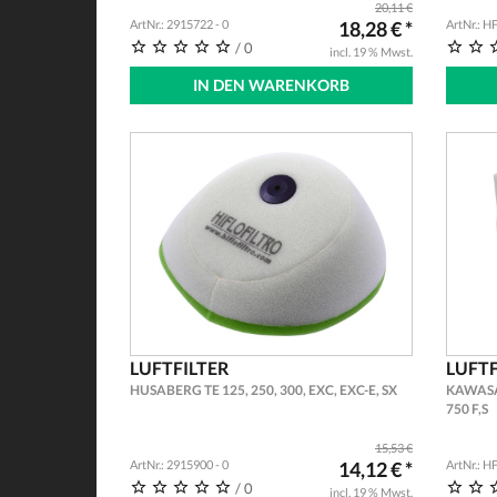
20,11 €
ArtNr.: 2915722 - 0
18,28 € *
ArtNr.: H
/ 0
incl. 19 % Mwst.
IN DEN WARENKORB
LUFTFILTER
LUFTF
HUSABERG TE 125, 250, 300, EXC, EXC-E, SX
KAWASA
750 F,S
15,53 €
ArtNr.: 2915900 - 0
14,12 € *
ArtNr.: H
/ 0
incl. 19 % Mwst.