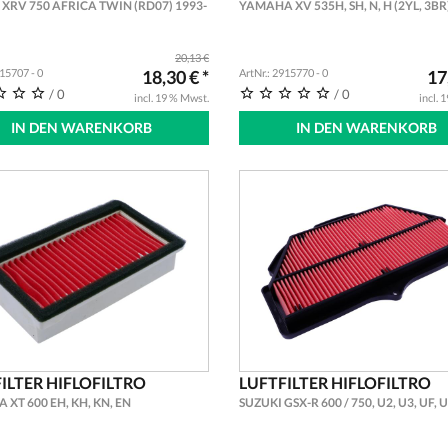
XRV 750 AFRICA TWIN (RD07) 1993-
YAMAHA XV 535H, SH, N, H (2YL, 3BR
20,13 €
915707 - 0
18,30 € *
ArtNr.: 2915770 - 0
17
/ 0
/ 0
incl. 19 % Mwst.
incl. 
IN DEN WARENKORB
IN DEN WARENKORB
ILTER HIFLOFILTRO
LUFTFILTER HIFLOFILTRO
XT 600 EH, KH, KN, EN
SUZUKI GSX-R 600 / 750, U2, U3, UF, 