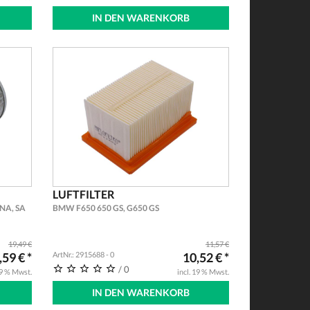
IN DEN WARENKORB
LUFTFILTER
 NA, SA
BMW F650 650 GS, G650 GS
19,49 €
11,57 €
,59 € *
ArtNr.: 2915688 - 0
10,52 € *
/ 0
19 % Mwst.
incl. 19 % Mwst.
IN DEN WARENKORB