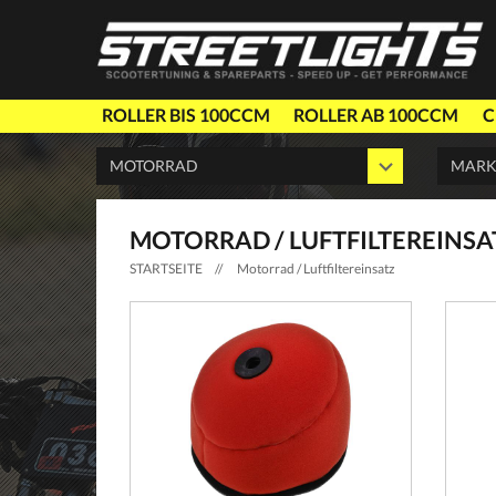
ROLLER BIS 100CCM
ROLLER AB 100CCM
C
MOTORRAD / LUFTFILTEREINSA
STARTSEITE
//
Motorrad / Luftfiltereinsatz