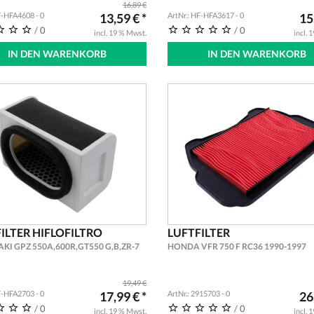
16,89 €
F-HFA4608 - 0
13,59 € *
ArtNr.: HF-HFA3617 - 0
15
/ 0
/ 0
incl. 19 % Mwst.
incl. 
IN DEN WARENKORB
IN DEN WARENKORB
ILTER HIFLOFILTRO
LUFTFILTER
KI GPZ 550A,600R,GT550 G,B,ZR-7
HONDA VFR 750 F RC36 1990-1997
19,49 €
F-HFA2703 - 0
17,99 € *
ArtNr.: 2915703 - 0
26
/ 0
/ 0
incl. 19 % Mwst.
incl. 