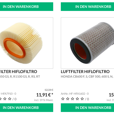
IN DEN WARENKORB
IN DEN WARENKORB
ILTER HIFLOFILTRO
LUFTFILTER HIFLOFILTRO
0 GS, R, R1100 GS, R, RS, RT
HONDA CB600 F, S, CBF 500, 600 S, N,
12,34 €
F-HFA7910 - 0
11,91 € *
ArtNr.: HF-HFA1602 - 0
15
/ 0
/ 0
incl. 19 % Mwst.
incl. 
IN DEN WARENKORB
IN DEN WARENKORB