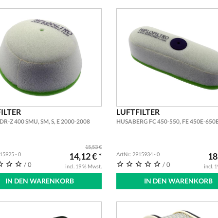
ILTER
LUFTFILTER
DR-Z 400 SMU, SM, S, E 2000-2008
HUSABERG FC 450-550, FE 450E-650E
15,53 €
915925 - 0
14,12 € *
ArtNr.: 2915934 - 0
18
/ 0
/ 0
incl. 19 % Mwst.
incl. 
IN DEN WARENKORB
IN DEN WARENKORB