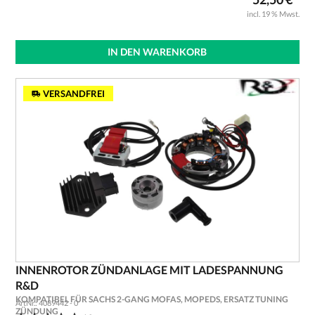
incl. 19 % Mwst.
IN DEN WARENKORB
VERSANDFREI
INNENROTOR ZÜNDANLAGE MIT LADESPANNUNG
R&D
KOMPATIBEL FÜR SACHS 2-GANG MOFAS, MOPEDS, ERSATZ TUNING
ArtNr.: 4089442 - 0
ZÜNDUNG