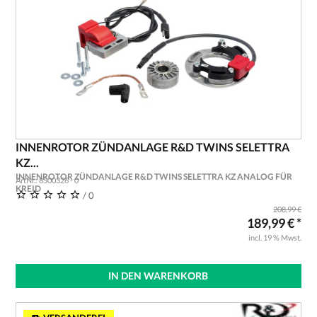
INNENROTOR ZÜNDANLAGE R&D TWINS SELETTRA
KZ...
INNENROTOR ZÜNDANLAGE R&D TWINS SELETTRA KZ ANALOG FÜR
ArtNr.: 8500326 - 0
KREID
/ 0
208,99 €
189,99 € *
incl. 19 % Mwst.
IN DEN WARENKORB