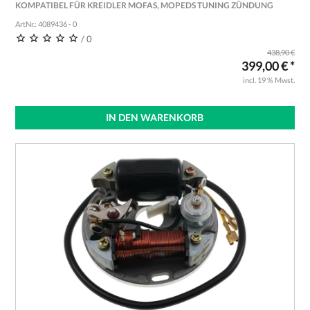
KOMPATIBEL FÜR KREIDLER MOFAS, MOPEDS TUNING ZÜNDUNG
ArtNr.: 4089436 - 0
/ 0
438,90 €
399,00 € *
incl. 19 % Mwst.
IN DEN WARENKORB