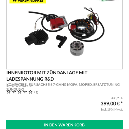
VERSANDFREI
INNENROTOR MIT ZÜNDANLAGE MIT
LADESPANNUNG R&D
KOMPATIBEL FÜR SACHS 5 6 7-GANG MOFA, MOPED, ERSATZ TUNING
ArtNr.: 4089441 - 0
ZÜNDUNG
/ 0
438,90 €
399,00 € *
incl. 19 % Mwst.
IN DEN WARENKORB