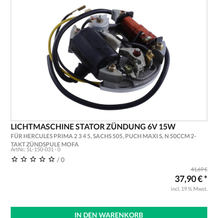
LICHTMASCHINE STATOR ZÜNDUNG 6V 15W
FÜR HERCULES PRIMA 2 3 4 5, SACHS 505, PUCH MAXI S, N 50CCM 2-
TAKT ZÜNDSPULE MOFA
ArtNr.: SL-150-031 - 0
/ 0
41,69 €
37,90 € *
incl. 19 % Mwst.
IN DEN WARENKORB