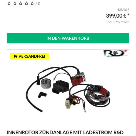
/ 0
438,90 €
399,00 € *
incl. 19 % Mwst.
IN DEN WARENKORB
VERSANDFREI
INNENROTOR ZÜNDANLAGE MIT LADESTROM R&D