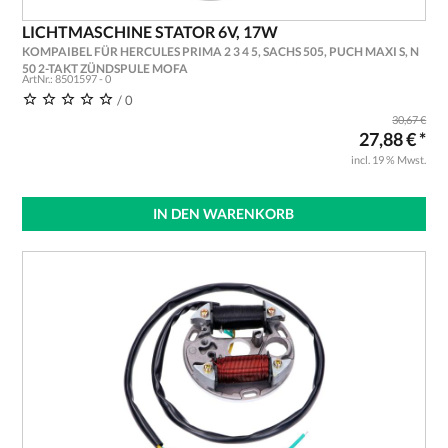
LICHTMASCHINE STATOR 6V, 17W
KOMPAIBEL FÜR HERCULES PRIMA 2 3 4 5, SACHS 505, PUCH MAXI S, N
50 2-TAKT ZÜNDSPULE MOFA
ArtNr.: 8501597 - 0
/ 0
30,67 €
27,88 € *
incl. 19 % Mwst.
IN DEN WARENKORB