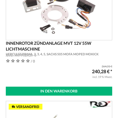
INNENROTOR ZÜNDANLAGE MVT 12V 55W
LICHTMASCHINE
HERCULES PRIMA, 2, 3, 4, 5, SACHS 505 MOFA MOPED MOKICK
ArtNr.: MVT-PREM24 - 0
/ 0
264,31 €
240,28 € *
incl. 19 % Mwst.
IN DEN WARENKORB
VERSANDFREI