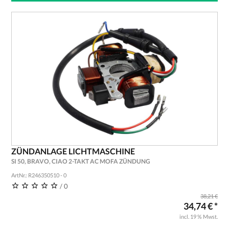
ZÜNDANLAGE LICHTMASCHINE
SI 50, BRAVO, CIAO 2-TAKT AC MOFA ZÜNDUNG
ArtNr.: R246350510 - 0
/ 0
38,21 €
34,74 € *
incl. 19 % Mwst.