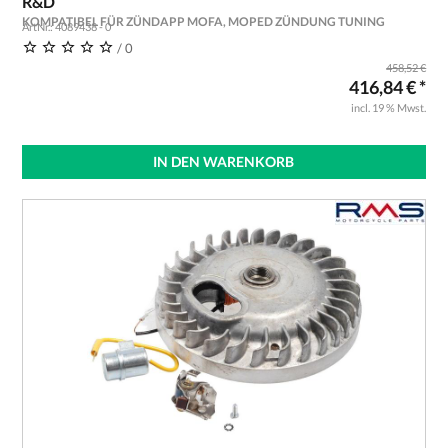
R&D
KOMPATIBEL FÜR ZÜNDAPP MOFA, MOPED ZÜNDUNG TUNING
ArtNr.: 4089438 - 0
/ 0
458,52 €
416,84 € *
incl. 19 % Mwst.
IN DEN WARENKORB