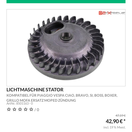
LICHTMASCHINE STATOR
KOMPATIBEL FÜR PIAGGIO VESPA CIAO, BRAVO, SI, BOSS, BOXER,
GRILLO MOFA ERSATZ MOPED ZÜNDUNG
ArtNr.: 8501163 - 0
/ 0
47,19 €
42,90 € *
incl. 19 % Mwst.