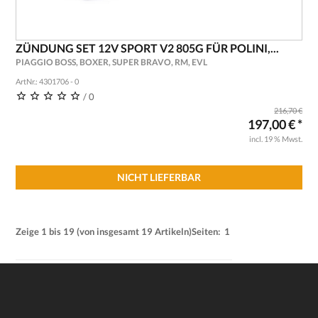
ZÜNDUNG SET 12V SPORT V2 805G FÜR POLINI,...
PIAGGIO BOSS, BOXER, SUPER BRAVO, RM, EVL
ArtNr.: 4301706 - 0
/ 0
216,70 €
197,00 € *
incl. 19 % Mwst.
NICHT LIEFERBAR
Zeige
1
bis
19
(von insgesamt
19
Artikeln)
Seiten:
1