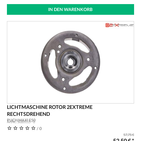
IN DEN WARENKORB
LICHTMASCHINE ROTOR 2EXTREME
RECHTSDREHEND
PUCH MAXI E50
ArtNr.: 5020115 - 0
/ 0
57,75 €
52,50 € *