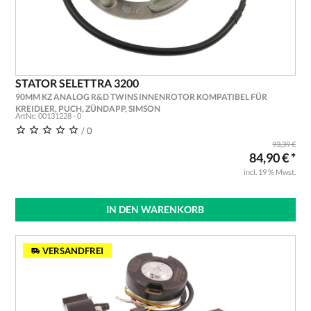
STATOR SELETTRA 3200
90MM KZ ANALOG R&D TWINS INNENROTOR KOMPATIBEL FÜR
KREIDLER, PUCH, ZÜNDAPP, SIMSON
ArtNr.: 00131228 - 0
/ 0
93,39 €
84,90 € *
incl. 19 % Mwst.
IN DEN WARENKORB
VERSANDFREI