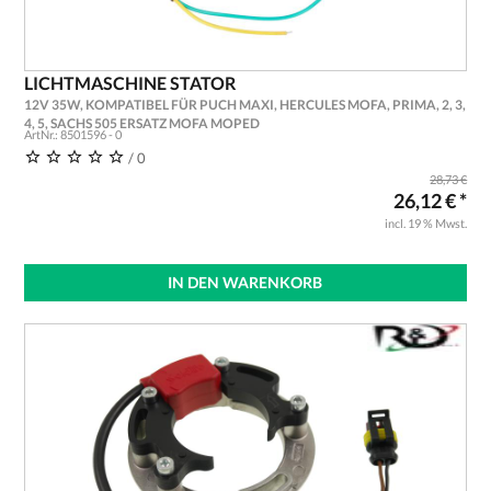
LICHTMASCHINE STATOR
12V 35W, KOMPATIBEL FÜR PUCH MAXI, HERCULES MOFA, PRIMA, 2, 3,
4, 5, SACHS 505 ERSATZ MOFA MOPED
ArtNr.: 8501596 - 0
/ 0
28,73 €
26,12 € *
incl. 19 % Mwst.
IN DEN WARENKORB