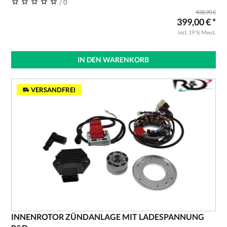
/ 0
438,90 €
399,00 € *
incl. 19 % Mwst.
IN DEN WARENKORB
VERSANDFREI
INNENROTOR ZÜNDANLAGE MIT LADESPANNUNG