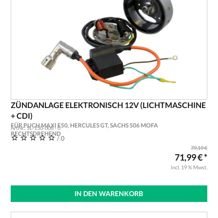
ZÜNDANLAGE ELEKTRONISCH 12V (LICHTMASCHINE
+ CDI)
FÜR PUCH MAXI E50, HERCULES GT, SACHS 506 MOFA
ArtNr.: SL-150-006 - 0
RECHTSDREHEND
/ 0
79,19 €
71,99 € *
incl. 19 % Mwst.
IN DEN WARENKORB