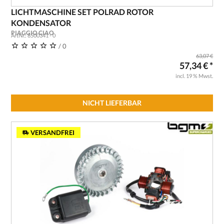
LICHTMASCHINE SET POLRAD ROTOR
KONDENSATOR
PIAGGIO CIAO
ArtNr.: 8500341 - 0
/ 0
63,07 €
57,34 € *
incl. 19 % Mwst.
NICHT LIEFERBAR
VERSANDFREI